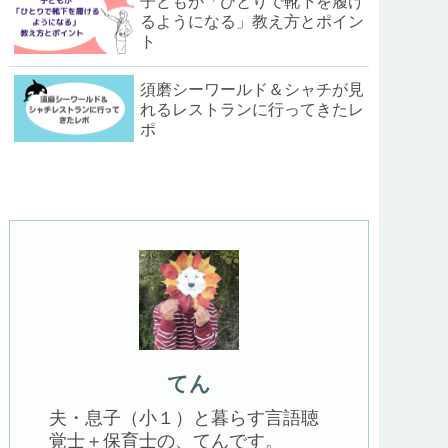
子どもが「ひとりで靴下を履け
るようになる」教え方とポイン
ト
須磨シーワールド＆シャチが見
れるレストランに行ってきたレ
ポ
てん
夫・息子（小１）と暮らす言語聴
覚士＋保育士の、てんです。