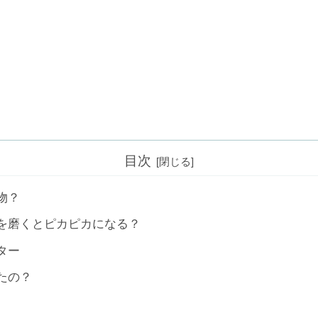
目次
物？
を磨くとピカピカになる？
ター
たの？