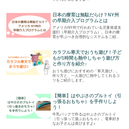
日本の療育は無駄だらけ？NY州
の早期介入プログラムとは
アメリカNY州で行われている児童発達支
援EI（早期介入プログラム）。日本の療
育が学ぶべき合理的なシステムをご紹介
します。
カラフル寒天でおうち遊び！子ど
もが1時間も熱中しちゃう遊び方
と作り方を紹介♪
おうち遊びにおすすめの「寒天遊び」。
作り方と、一人遊びに熱中してくれるコ
ツをご紹介します。
【簡単】はやぶさのプルトイ（引
っ張るおもちゃ）を手作りしよ
う！
牛乳パックで作るはやぶさのプルトイ
（引っ張って遊ぶおもちゃ）。電車好き
なお子さんは喜びますよ♪