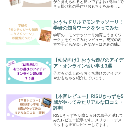
がら覚えられると良いですよね♪簡単にで
きる掛け算の手作りおもちゃを紹介して
います。
おうちドリルでモンテッソーリ！
学研の知育ワークをやってみた
学研の「モンテッソーリ知育こうさくワ
ーク」をやってみたレビュー。充実の内
容で子どもが楽しみながらはさみの練
習・集中力・数や形への関心を育めま
す。
【幼児向け】おうち遊びのアイデ
ア・オンライン習い事１3選
子どもが楽しめるおうち遊びのアイデア
やおもちゃを紹介しています。
【本音レビュー】RISUきっずを5
歳がやってみたリアルな口コミ・
評判
RISUきっずを５歳１ヵ月の息子と試して
みたレビュー記事です。メリット・デメ
リットも正直レビューしてます。