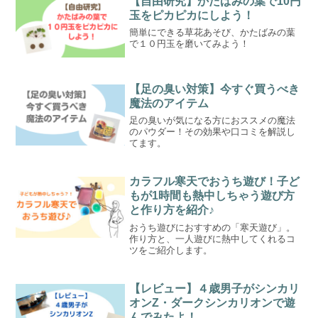
【自由研究】かたばみの葉で10円
玉をピカピカにしよう！
簡単にできる草花あそび、かたばみの葉
で１０円玉を磨いてみよう！
【足の臭い対策】今すぐ買うべき
魔法のアイテム
足の臭いが気になる方におススメの魔法
のパウダー！その効果や口コミを解説し
てます。
カラフル寒天でおうち遊び！子ど
もが1時間も熱中しちゃう遊び方
と作り方を紹介♪
おうち遊びにおすすめの「寒天遊び」。
作り方と、一人遊びに熱中してくれるコ
ツをご紹介します。
【レビュー】４歳男子がシンカリ
オンZ・ダークシンカリオンで遊
んでみたよ！